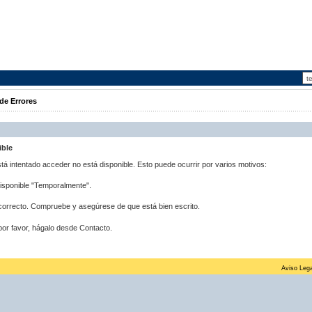
de Errores
ible
stá intentado acceder no está disponible. Esto puede ocurrir por varios motivos:
disponible "Temporalmente".
correcto. Compruebe y asegúrese de que está bien escrito.
por favor, hágalo desde Contacto.
Aviso Lega