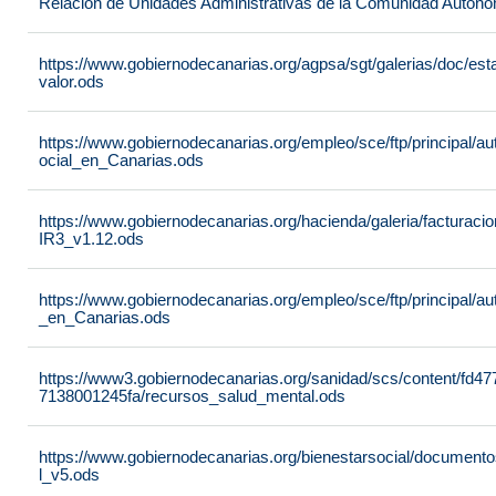
Relación de Unidades Administrativas de la Comunidad Autón
https://www.gobiernodecanarias.org/agpsa/sgt/galerias/doc/e
valor.ods
https://www.gobiernodecanarias.org/empleo/sce/ftp/principal/a
ocial_en_Canarias.ods
https://www.gobiernodecanarias.org/hacienda/galeria/factura
IR3_v1.12.ods
https://www.gobiernodecanarias.org/empleo/sce/ftp/principal/
_en_Canarias.ods
https://www3.gobiernodecanarias.org/sanidad/scs/content/fd4
7138001245fa/recursos_salud_mental.ods
https://www.gobiernodecanarias.org/bienestarsocial/docum
l_v5.ods