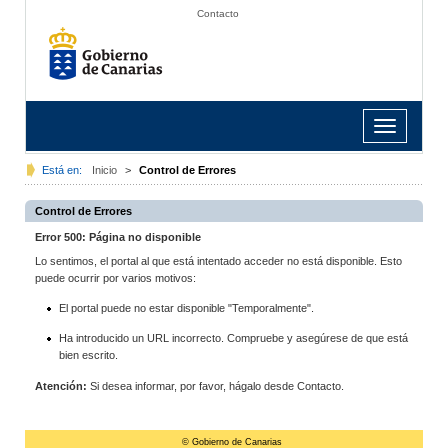
Contacto
Toggle
navigation
Está en:
Inicio
>
Control de Errores
Control de Errores
Error 500: Página no disponible
Lo sentimos, el portal al que está intentado acceder no está disponible. Esto
puede ocurrir por varios motivos:
El portal puede no estar disponible "Temporalmente".
Ha introducido un URL incorrecto. Compruebe y asegúrese de que está
bien escrito.
Atención:
Si desea informar, por favor, hágalo desde Contacto.
© Gobierno de Canarias