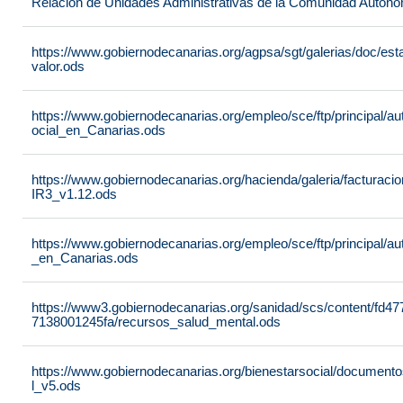
Relación de Unidades Administrativas de la Comunidad Autón
https://www.gobiernodecanarias.org/agpsa/sgt/galerias/doc/e
valor.ods
https://www.gobiernodecanarias.org/empleo/sce/ftp/principal/a
ocial_en_Canarias.ods
https://www.gobiernodecanarias.org/hacienda/galeria/factura
IR3_v1.12.ods
https://www.gobiernodecanarias.org/empleo/sce/ftp/principal/
_en_Canarias.ods
https://www3.gobiernodecanarias.org/sanidad/scs/content/fd4
7138001245fa/recursos_salud_mental.ods
https://www.gobiernodecanarias.org/bienestarsocial/docum
l_v5.ods