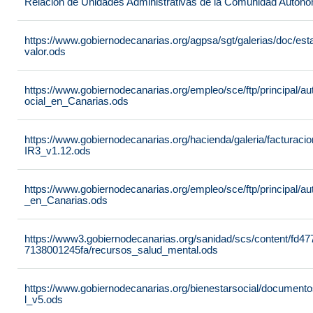
Relación de Unidades Administrativas de la Comunidad Autón
https://www.gobiernodecanarias.org/agpsa/sgt/galerias/doc/e
valor.ods
https://www.gobiernodecanarias.org/empleo/sce/ftp/principal/a
ocial_en_Canarias.ods
https://www.gobiernodecanarias.org/hacienda/galeria/factura
IR3_v1.12.ods
https://www.gobiernodecanarias.org/empleo/sce/ftp/principal/
_en_Canarias.ods
https://www3.gobiernodecanarias.org/sanidad/scs/content/fd4
7138001245fa/recursos_salud_mental.ods
https://www.gobiernodecanarias.org/bienestarsocial/docum
l_v5.ods