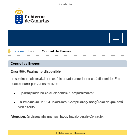
Contacto
Toggle
navigation
Está en:
Inicio
>
Control de Errores
Control de Errores
Error 500: Página no disponible
Lo sentimos, el portal al que está intentado acceder no está disponible. Esto
puede ocurrir por varios motivos:
El portal puede no estar disponible "Temporalmente".
Ha introducido un URL incorrecto. Compruebe y asegúrese de que está
bien escrito.
Atención:
Si desea informar, por favor, hágalo desde Contacto.
© Gobierno de Canarias