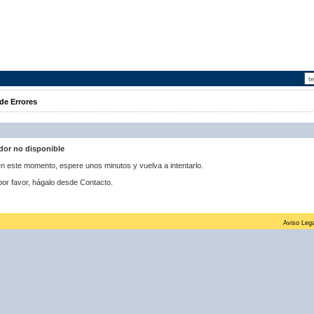
de Errores
idor no disponible
 en este momento, espere unos minutos y vuelva a intentarlo.
por favor, hágalo desde Contacto.
Aviso Lega