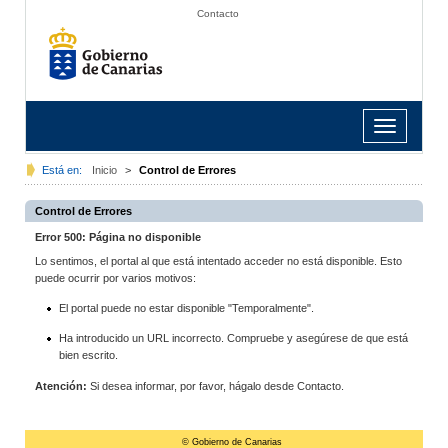
Contacto
Toggle
navigation
Está en:
Inicio
>
Control de Errores
Control de Errores
Error 500: Página no disponible
Lo sentimos, el portal al que está intentado acceder no está disponible. Esto
puede ocurrir por varios motivos:
El portal puede no estar disponible "Temporalmente".
Ha introducido un URL incorrecto. Compruebe y asegúrese de que está
bien escrito.
Atención:
Si desea informar, por favor, hágalo desde Contacto.
© Gobierno de Canarias