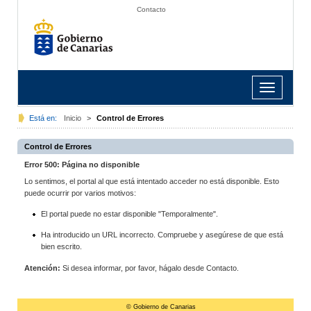
Contacto
Toggle
navigation
Está en:
Inicio
>
Control de Errores
Control de Errores
Error 500: Página no disponible
Lo sentimos, el portal al que está intentado acceder no está disponible. Esto
puede ocurrir por varios motivos:
El portal puede no estar disponible "Temporalmente".
Ha introducido un URL incorrecto. Compruebe y asegúrese de que está
bien escrito.
Atención:
Si desea informar, por favor, hágalo desde Contacto.
© Gobierno de Canarias