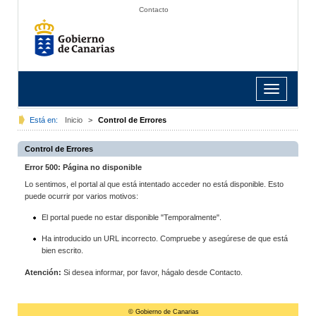
Contacto
Toggle
navigation
Está en:
Inicio
>
Control de Errores
Control de Errores
Error 500: Página no disponible
Lo sentimos, el portal al que está intentado acceder no está disponible. Esto
puede ocurrir por varios motivos:
El portal puede no estar disponible "Temporalmente".
Ha introducido un URL incorrecto. Compruebe y asegúrese de que está
bien escrito.
Atención:
Si desea informar, por favor, hágalo desde Contacto.
© Gobierno de Canarias