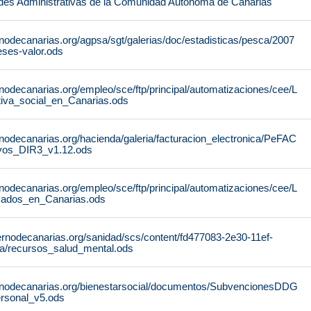
des Administrativas de la Comunidad Autónoma de Canarias
nodecanarias.org/agpsa/sgt/galerias/doc/estadisticas/pesca/2007
ses-valor.ods
nodecanarias.org/empleo/sce/ftp/principal/automatizaciones/cee/L
tiva_social_en_Canarias.ods
nodecanarias.org/hacienda/galeria/facturacion_electronica/PeFAC
vos_DIR3_v1.12.ods
nodecanarias.org/empleo/sce/ftp/principal/automatizaciones/cee/L
icados_en_Canarias.ods
ernodecanarias.org/sanidad/scs/content/fd477083-2e30-11ef-
a/recursos_salud_mental.ods
rnodecanarias.org/bienestarsocial/documentos/SubvencionesDDG
rsonal_v5.ods