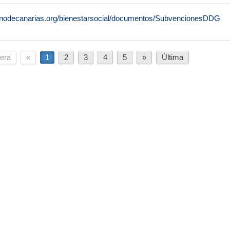
rnodecanarias.org/bienestarsocial/documentos/SubvencionesDDG
era
«
1
2
3
4
5
»
Última