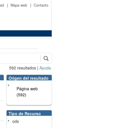
idad
|
Mapa web
|
Contacto
592
resultados
|
Ayuda
Origen del resultado
Página web
(592)
Tipo de Recurso
ods