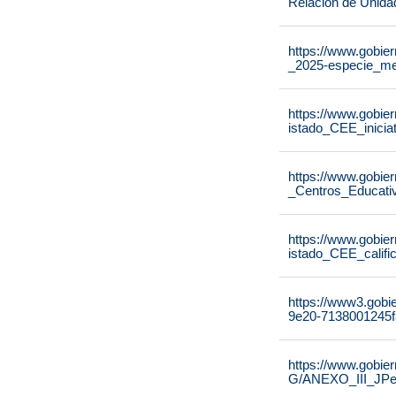
Relación de Unida
https://www.gobier
_2025-especie_me
https://www.gobier
istado_CEE_inicia
https://www.gobier
_Centros_Educati
https://www.gobier
istado_CEE_calif
https://www3.gobi
9e20-7138001245f
https://www.gobie
G/ANEXO_III_JPe