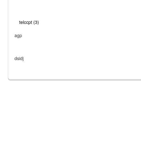
telccpt (3)
agp
dsidj