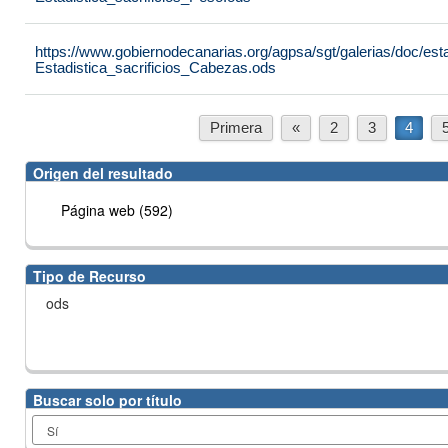
https://www.gobiernodecanarias.org/agpsa/sgt/galerias/doc/est
Estadistica_sacrificios_Cabezas.ods
Primera
«
2
3
4
Origen del resultado
Página web (592)
Tipo de Recurso
ods
Buscar solo por título