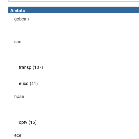
Ámbito
gobcan
san
transp (107)
eucd (41)
hpae
optv (15)
ece