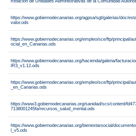
Relación de Unidades Administrativas de la Comunidad Autón
https://www.gobiernodecanarias.org/agpsa/sgt/galerias/doc/e
valor.ods
https://www.gobiernodecanarias.org/empleo/sce/ftp/principal/a
ocial_en_Canarias.ods
https://www.gobiernodecanarias.org/hacienda/galeria/factura
IR3_v1.12.ods
https://www.gobiernodecanarias.org/empleo/sce/ftp/principal/
_en_Canarias.ods
https://www3.gobiernodecanarias.org/sanidad/scs/content/fd4
7138001245fa/recursos_salud_mental.ods
https://www.gobiernodecanarias.org/bienestarsocial/docum
l_v5.ods