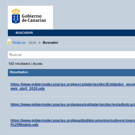
BUSCADOR
Estás en
Inicio
>
Buscador
592
resultados
|
Ayuda
Resultados
https://www.gobiernodecanarias.org/pesca/galerias/doc/Entidades_pes
web_abril_2026.ods
https://www.gobiernodecanarias.org/agpsa/sgt/galerias/doc/estadisti
https://www.gobiernodecanarias.org/igualdad/documentos/subvencione
I%20Modelo.ods