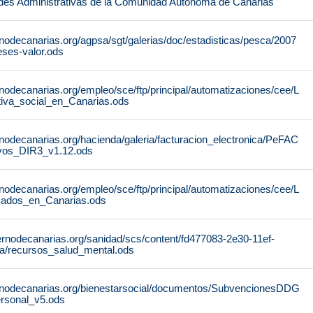
des Administrativas de la Comunidad Autónoma de Canarias
nodecanarias.org/agpsa/sgt/galerias/doc/estadisticas/pesca/2007
ses-valor.ods
nodecanarias.org/empleo/sce/ftp/principal/automatizaciones/cee/L
tiva_social_en_Canarias.ods
nodecanarias.org/hacienda/galeria/facturacion_electronica/PeFAC
vos_DIR3_v1.12.ods
nodecanarias.org/empleo/sce/ftp/principal/automatizaciones/cee/L
icados_en_Canarias.ods
ernodecanarias.org/sanidad/scs/content/fd477083-2e30-11ef-
a/recursos_salud_mental.ods
rnodecanarias.org/bienestarsocial/documentos/SubvencionesDDG
rsonal_v5.ods