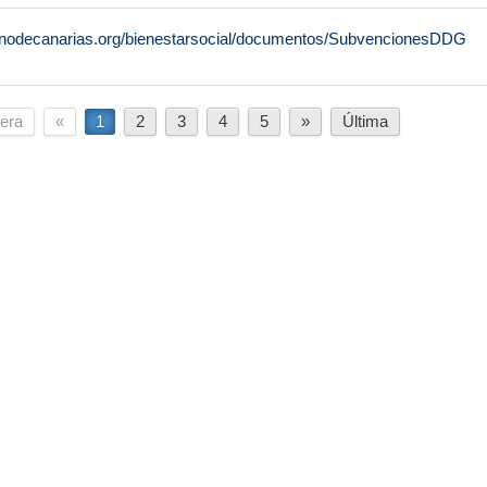
rnodecanarias.org/bienestarsocial/documentos/SubvencionesDDG
era
«
1
2
3
4
5
»
Última