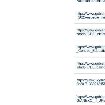
Relación de Unida
https://www.gobier
_2025-especie_me
https://www.gobier
istado_CEE_inicia
https://www.gobier
_Centros_Educati
https://www.gobier
istado_CEE_calif
https://www3.gobi
9e20-7138001245f
https://www.gobie
G/ANEXO_III_JPe