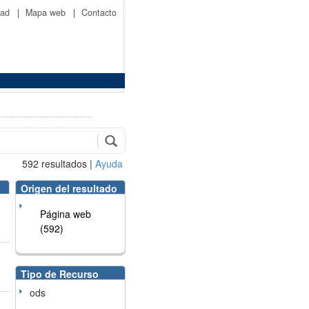
idad
|
Mapa web
|
Contacto
592
resultados
|
Ayuda
Origen del resultado
Página web
(592)
Tipo de Recurso
ods