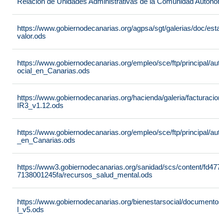
Relación de Unidades Administrativas de la Comunidad Autón
https://www.gobiernodecanarias.org/agpsa/sgt/galerias/doc/e
valor.ods
https://www.gobiernodecanarias.org/empleo/sce/ftp/principal/a
ocial_en_Canarias.ods
https://www.gobiernodecanarias.org/hacienda/galeria/factura
IR3_v1.12.ods
https://www.gobiernodecanarias.org/empleo/sce/ftp/principal/
_en_Canarias.ods
https://www3.gobiernodecanarias.org/sanidad/scs/content/fd4
7138001245fa/recursos_salud_mental.ods
https://www.gobiernodecanarias.org/bienestarsocial/docum
l_v5.ods