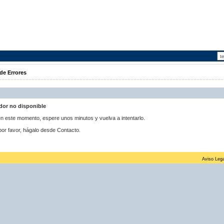
de Errores
idor no disponible
 en este momento, espere unos minutos y vuelva a intentarlo.
por favor, hágalo desde Contacto.
Aviso Lega