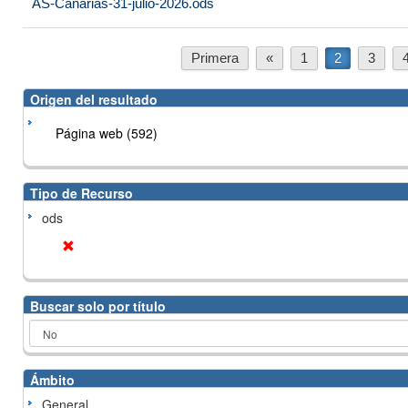
AS-Canarias-31-julio-2026.ods
Primera
«
1
2
3
Origen del resultado
Página web (592)
Tipo de Recurso
ods
Buscar solo por título
Ámbito
General