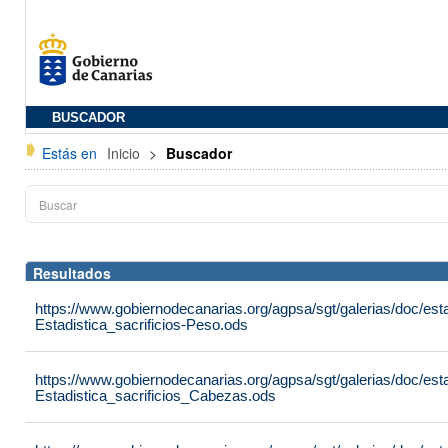
BUSCADOR
Estás en
Inicio
>
Buscador
Resultados
https://www.gobiernodecanarias.org/agpsa/sgt/galerias/doc/est
Estadistica_sacrificios-Peso.ods
https://www.gobiernodecanarias.org/agpsa/sgt/galerias/doc/est
Estadistica_sacrificios_Cabezas.ods