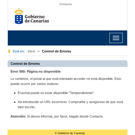
Contacto
Toggle
navigation
Está en:
Inicio
>
Control de Errores
Control de Errores
Error 500: Página no disponible
Lo sentimos, el portal al que está intentado acceder no está disponible. Esto
puede ocurrir por varios motivos:
El portal puede no estar disponible "Temporalmente".
Ha introducido un URL incorrecto. Compruebe y asegúrese de que está
bien escrito.
Atención:
Si desea informar, por favor, hágalo desde Contacto.
© Gobierno de Canarias