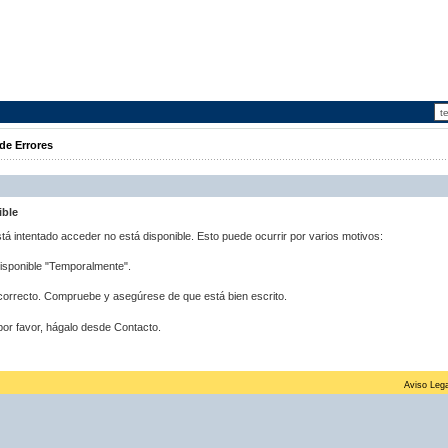
de Errores
ible
stá intentado acceder no está disponible. Esto puede ocurrir por varios motivos:
disponible "Temporalmente".
correcto. Compruebe y asegúrese de que está bien escrito.
por favor, hágalo desde Contacto.
Aviso Lega