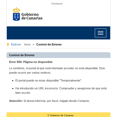
Contacto
Toggle
navigation
Está en:
Inicio
>
Control de Errores
Control de Errores
Error 500: Página no disponible
Lo sentimos, el portal al que está intentado acceder no está disponible. Esto
puede ocurrir por varios motivos:
El portal puede no estar disponible "Temporalmente".
Ha introducido un URL incorrecto. Compruebe y asegúrese de que está
bien escrito.
Atención:
Si desea informar, por favor, hágalo desde Contacto.
© Gobierno de Canarias