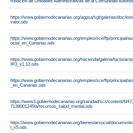
Relación de Unidades Administrativas de la Comunidad Autón
https://www.gobiernodecanarias.org/agpsa/sgt/galerias/doc/e
valor.ods
https://www.gobiernodecanarias.org/empleo/sce/ftp/principal/a
ocial_en_Canarias.ods
https://www.gobiernodecanarias.org/hacienda/galeria/factura
IR3_v1.12.ods
https://www.gobiernodecanarias.org/empleo/sce/ftp/principal/
_en_Canarias.ods
https://www3.gobiernodecanarias.org/sanidad/scs/content/fd4
7138001245fa/recursos_salud_mental.ods
https://www.gobiernodecanarias.org/bienestarsocial/docum
l_v5.ods