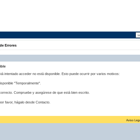
de Errores
ible
stá intentado acceder no está disponible. Esto puede ocurrir por varios motivos:
disponible "Temporalmente".
correcto. Compruebe y asegúrese de que está bien escrito.
por favor, hágalo desde Contacto.
Aviso Lega