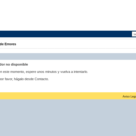
de Errores
idor no disponible
 en este momento, espere unos minutos y vuelva a intentarlo.
por favor, hágalo desde Contacto.
Aviso Lega