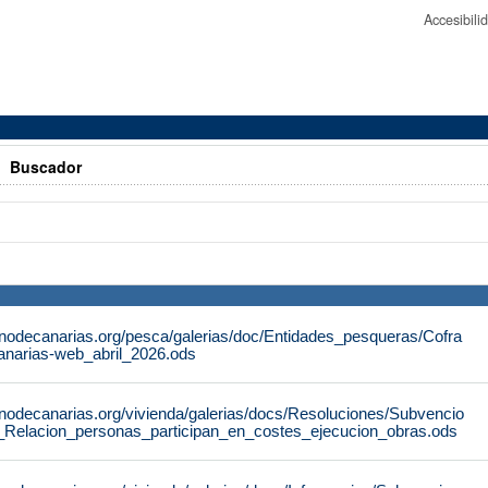
Accesibil
>
Buscador
rnodecanarias.org/pesca/galerias/doc/Entidades_pesqueras/Cofra
anarias-web_abril_2026.ods
rnodecanarias.org/vivienda/galerias/docs/Resoluciones/Subvencio
_Relacion_personas_participan_en_costes_ejecucion_obras.ods