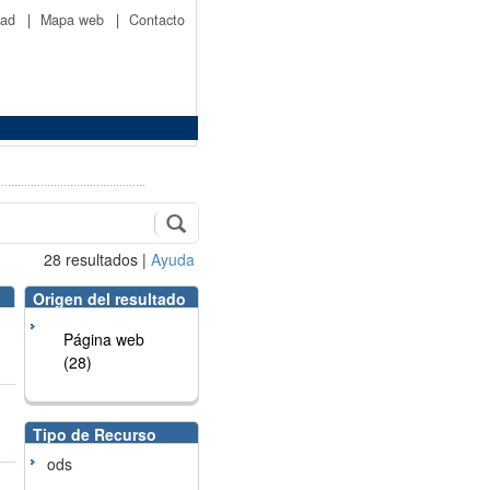
idad
|
Mapa web
|
Contacto
28
resultados
|
Ayuda
Origen del resultado
Página web
(28)
Tipo de Recurso
ods