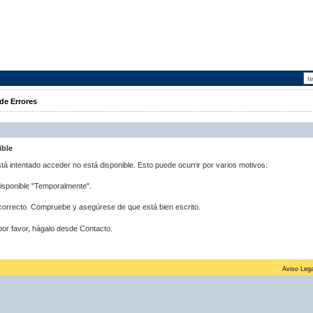
de Errores
ible
stá intentado acceder no está disponible. Esto puede ocurrir por varios motivos:
disponible "Temporalmente".
correcto. Compruebe y asegúrese de que está bien escrito.
por favor, hágalo desde Contacto.
Aviso Lega