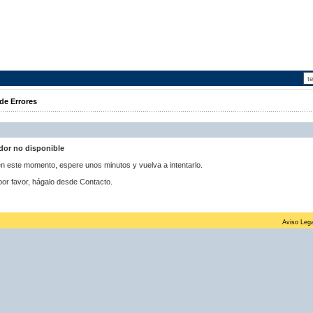
de Errores
idor no disponible
 en este momento, espere unos minutos y vuelva a intentarlo.
por favor, hágalo desde Contacto.
Aviso Lega