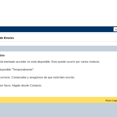
de Errores
ible
stá intentado acceder no está disponible. Esto puede ocurrir por varios motivos:
disponible "Temporalmente".
correcto. Compruebe y asegúrese de que está bien escrito.
por favor, hágalo desde Contacto.
Aviso Lega