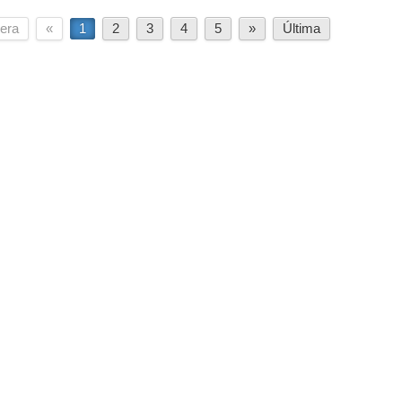
era
«
1
2
3
4
5
»
Última