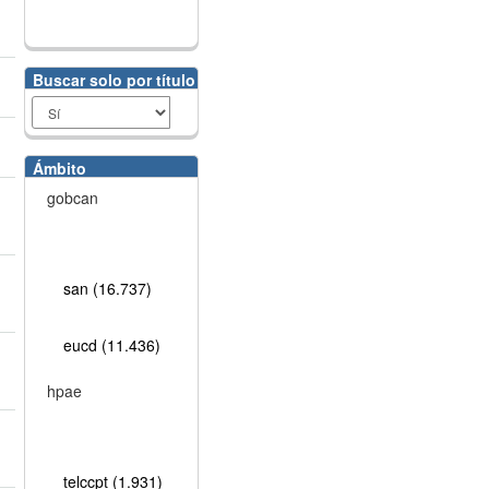
Buscar solo por título
Ámbito
gobcan
san (16.737)
eucd (11.436)
hpae
telccpt (1.931)