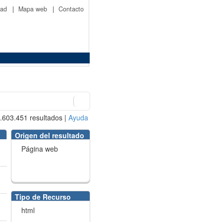
idad
|
Mapa web
|
Contacto
.603.451
resultados
|
Ayuda
Origen del resultado
Página web
Tipo de Recurso
html