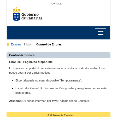
Contacto
Toggle
navigation
Está en:
Inicio
>
Control de Errores
Control de Errores
Error 500: Página no disponible
Lo sentimos, el portal al que está intentado acceder no está disponible. Esto
puede ocurrir por varios motivos:
El portal puede no estar disponible "Temporalmente".
Ha introducido un URL incorrecto. Compruebe y asegúrese de que está
bien escrito.
Atención:
Si desea informar, por favor, hágalo desde Contacto.
© Gobierno de Canarias