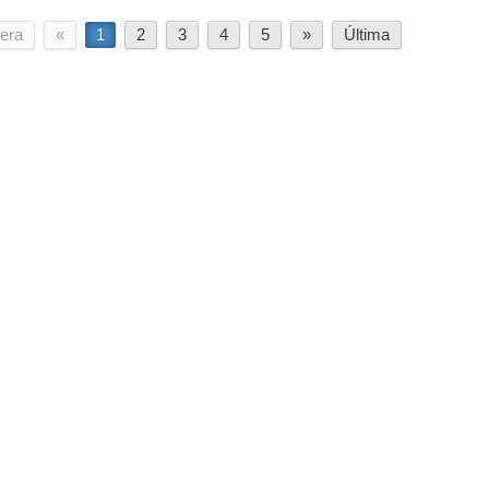
era
«
1
2
3
4
5
»
Última