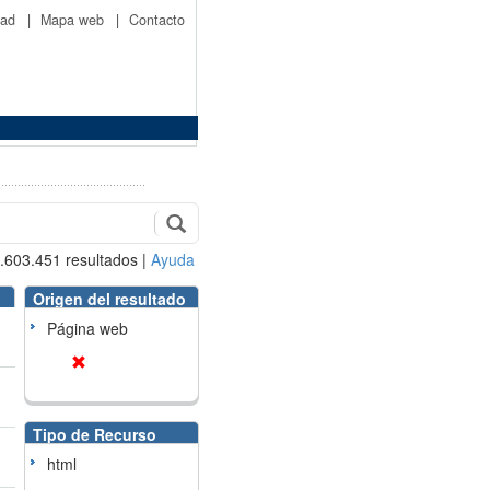
idad
|
Mapa web
|
Contacto
.603.451
resultados
|
Ayuda
Origen del resultado
Página web
Tipo de Recurso
html