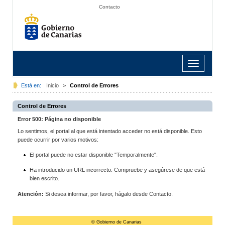
Contacto
Toggle
navigation
Está en:
Inicio
>
Control de Errores
Control de Errores
Error 500: Página no disponible
Lo sentimos, el portal al que está intentado acceder no está disponible. Esto
puede ocurrir por varios motivos:
El portal puede no estar disponible "Temporalmente".
Ha introducido un URL incorrecto. Compruebe y asegúrese de que está
bien escrito.
Atención:
Si desea informar, por favor, hágalo desde Contacto.
© Gobierno de Canarias