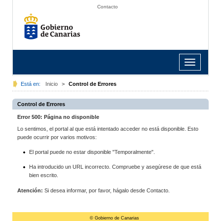
Contacto
Toggle
navigation
Está en:
Inicio
>
Control de Errores
Control de Errores
Error 500: Página no disponible
Lo sentimos, el portal al que está intentado acceder no está disponible. Esto
puede ocurrir por varios motivos:
El portal puede no estar disponible "Temporalmente".
Ha introducido un URL incorrecto. Compruebe y asegúrese de que está
bien escrito.
Atención:
Si desea informar, por favor, hágalo desde Contacto.
© Gobierno de Canarias