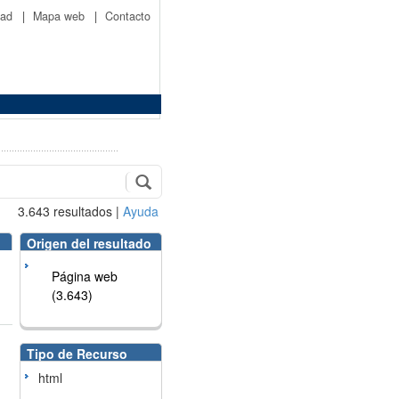
idad
|
Mapa web
|
Contacto
3.643
resultados
|
Ayuda
Origen del resultado
Página web
(3.643)
Tipo de Recurso
html