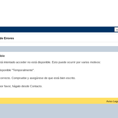
de Errores
ible
stá intentado acceder no está disponible. Esto puede ocurrir por varios motivos:
disponible "Temporalmente".
correcto. Compruebe y asegúrese de que está bien escrito.
por favor, hágalo desde Contacto.
Aviso Lega