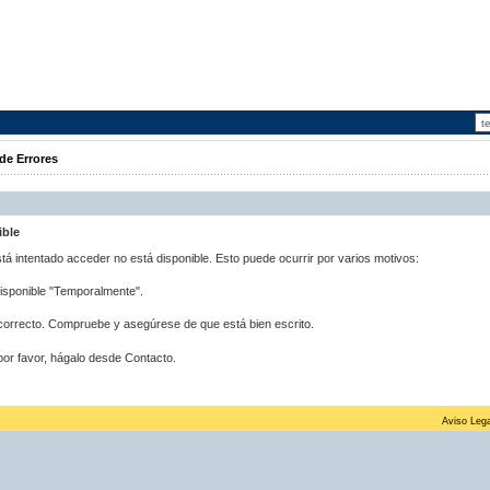
de Errores
ible
stá intentado acceder no está disponible. Esto puede ocurrir por varios motivos:
disponible "Temporalmente".
correcto. Compruebe y asegúrese de que está bien escrito.
por favor, hágalo desde Contacto.
Aviso Lega