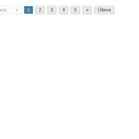
era
«
1
2
3
4
5
»
Última