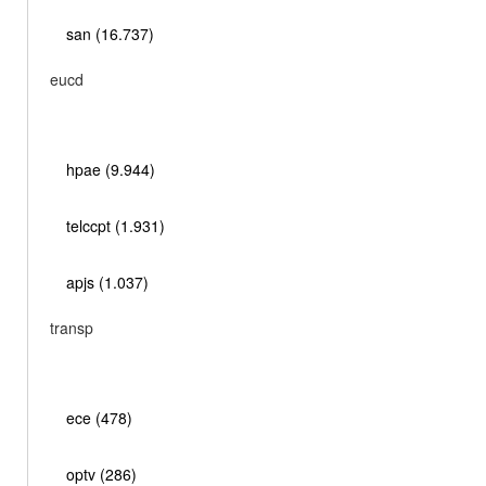
san (16.737)
eucd
hpae (9.944)
telccpt (1.931)
apjs (1.037)
transp
ece (478)
optv (286)