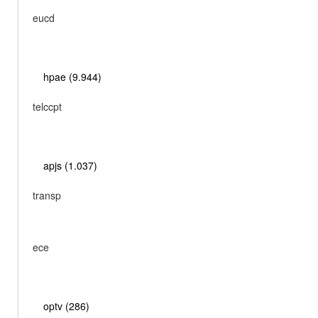
eucd
hpae (9.944)
telccpt
apjs (1.037)
transp
ece
optv (286)