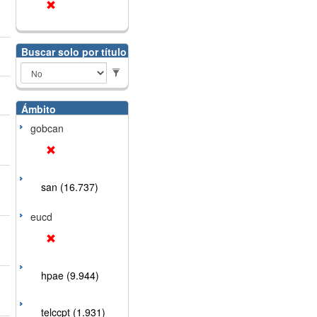
Buscar solo por título
Ámbito
gobcan
san (16.737)
eucd
hpae (9.944)
telccpt (1.931)