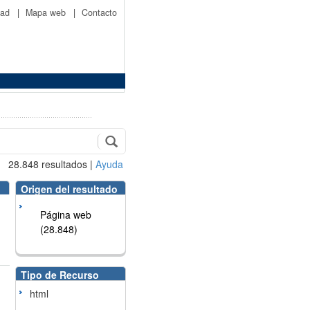
idad
|
Mapa web
|
Contacto
28.848
resultados
|
Ayuda
Origen del resultado
Página web
(28.848)
Tipo de Recurso
html