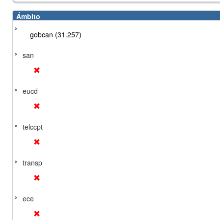
Ámbito
gobcan (31.257)
san
eucd
telccpt
transp
ece