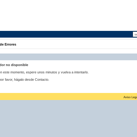
de Errores
idor no disponible
 en este momento, espere unos minutos y vuelva a intentarlo.
por favor, hágalo desde Contacto.
Aviso Lega