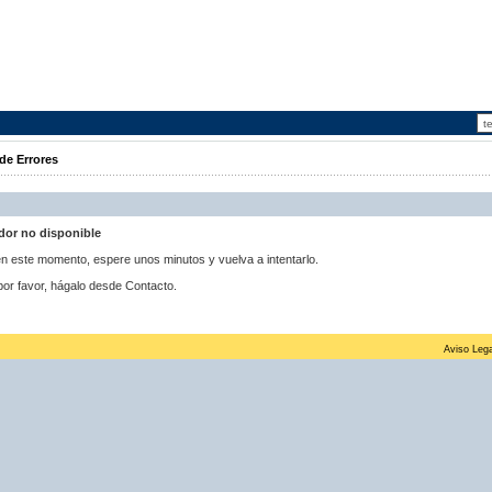
de Errores
idor no disponible
 en este momento, espere unos minutos y vuelva a intentarlo.
por favor, hágalo desde Contacto.
Aviso Lega