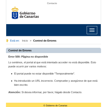
Contacto
Toggle
navigation
Está en:
Inicio
>
Control de Errores
Control de Errores
Error 500: Página no disponible
Lo sentimos, el portal al que está intentado acceder no está disponible. Esto
puede ocurrir por varios motivos:
El portal puede no estar disponible "Temporalmente".
Ha introducido un URL incorrecto. Compruebe y asegúrese de que está
bien escrito.
Atención:
Si desea informar, por favor, hágalo desde Contacto.
© Gobierno de Canarias