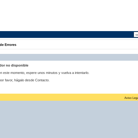
de Errores
idor no disponible
 en este momento, espere unos minutos y vuelva a intentarlo.
por favor, hágalo desde Contacto.
Aviso Lega