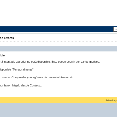
de Errores
ible
stá intentado acceder no está disponible. Esto puede ocurrir por varios motivos:
disponible "Temporalmente".
correcto. Compruebe y asegúrese de que está bien escrito.
por favor, hágalo desde Contacto.
Aviso Lega