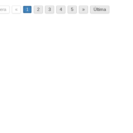
era
«
1
2
3
4
5
»
Última