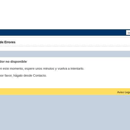
de Errores
idor no disponible
 en este momento, espere unos minutos y vuelva a intentarlo.
por favor, hágalo desde Contacto.
Aviso Lega